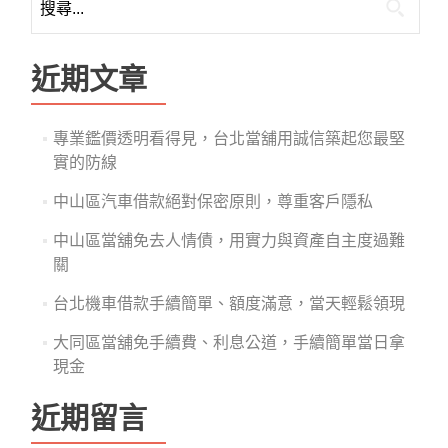
尋
關
鍵
近期文章
字:
專業鑑價透明看得見，台北當舖用誠信築起您最堅
實的防線
中山區汽車借款絕對保密原則，尊重客戶隱私
中山區當舖免去人情債，用實力與資產自主度過難
關
台北機車借款手續簡單、額度滿意，當天輕鬆領現
大同區當舖免手續費、利息公道，手續簡單當日拿
現金
近期留言