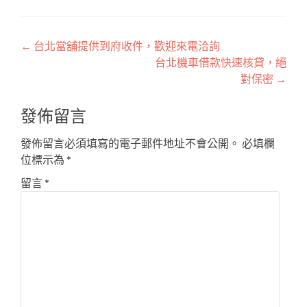
文
←
台北當舖提供到府收件，歡迎來電洽詢
台北機車借款快速核貸，絕
章
對保密
→
導
發佈留言
覽
發佈留言必須填寫的電子郵件地址不會公開。
必填欄
位標示為
*
留言
*