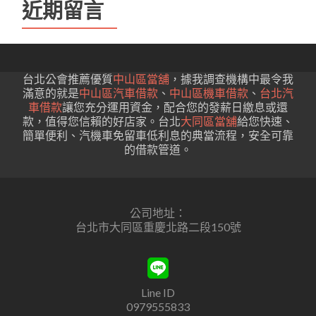
近期留言
台北公會推薦優質
中山區當舖
，據我調查機構中最令我
滿意的就是
中山區汽車借款
、
中山區機車借款
、
台北汽
車借款
讓您充分運用資金，配合您的發薪日繳息或還
款，值得您信賴的好店家。台北
大同區當舖
給您快速、
簡單便利、汽機車免留車低利息的典當流程，安全可靠
的借款管道。
公司地址：
台北市大同區重慶北路二段150號
Line ID
0979555833