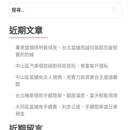
搜
尋
關
鍵
近期文章
字:
專業鑑價透明看得見，台北當舖用誠信築起您最堅
實的防線
中山區汽車借款絕對保密原則，尊重客戶隱私
中山區當舖免去人情債，用實力與資產自主度過難
關
台北機車借款手續簡單、額度滿意，當天輕鬆領現
大同區當舖免手續費、利息公道，手續簡單當日拿
現金
近期留言