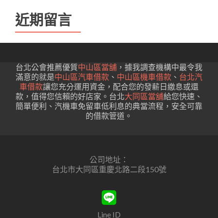
近期留言
台北公會推薦優質
中山區當舖
，據我調查機構中最令我
滿意的就是
中山區汽車借款
、
中山區機車借款
、
台北汽
車借款
讓您充分運用資金，配合您的發薪日繳息或還
款，值得您信賴的好店家。台北
大同區當舖
給您快速、
簡單便利、汽機車免留車低利息的典當流程，安全可靠
的借款管道。
公司地址：
台北市大同區重慶北路二段150號
Line ID