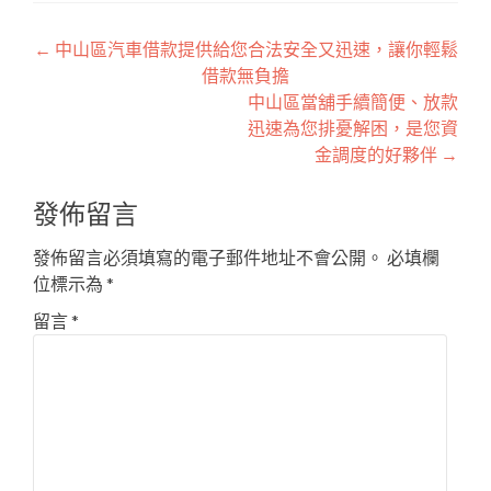
文
←
中山區汽車借款提供給您合法安全又迅速，讓你輕鬆
借款無負擔
章
中山區當舖手續簡便、放款
導
迅速為您排憂解困，是您資
金調度的好夥伴
→
覽
發佈留言
發佈留言必須填寫的電子郵件地址不會公開。
必填欄
位標示為
*
留言
*