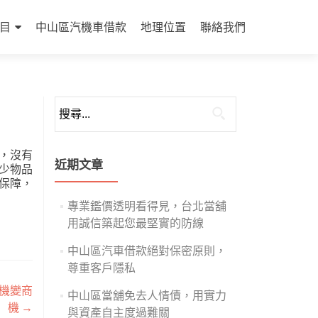
目
中山區汽機車借款
地理位置
聯絡我們
搜
尋
關
，沒有
鍵
近期文章
少物品
字:
保障，
專業鑑價透明看得見，台北當舖
用誠信築起您最堅實的防線
中山區汽車借款絕對保密原則，
尊重客戶隱私
機變商
中山區當舖免去人情債，用實力
機
→
與資產自主度過難關