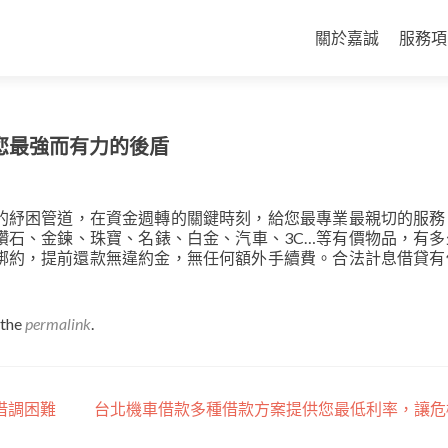
Skip
to
關於嘉誠
服務項
content
您最強而有力的後盾
的紓困管道，在資金週轉的關鍵時刻，給您最專業最親切的服務
鑽石、金鍊、珠寶、名錶、白金、汽車、3C…等有價物品，有多
綁約，提前還款無違約金，無任何額外手續費。合法計息借貸有
 the
permalink
.
借調困難
台北機車借款多種借款方案提供您最低利率，讓危