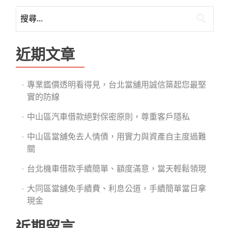
搜
尋
關
鍵
近期文章
字:
專業鑑價透明看得見，台北當舖用誠信築起您最堅
實的防線
中山區汽車借款絕對保密原則，尊重客戶隱私
中山區當舖免去人情債，用實力與資產自主度過難
關
台北機車借款手續簡單、額度滿意，當天輕鬆領現
大同區當舖免手續費、利息公道，手續簡單當日拿
現金
近期留言