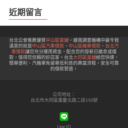
近期留言
台北公會推薦優質
中山區當舖
，據我調查機構中最令我
滿意的就是
中山區汽車借款
、
中山區機車借款
、
台北汽
車借款
讓您充分運用資金，配合您的發薪日繳息或還
款，值得您信賴的好店家。台北
大同區當舖
給您快速、
簡單便利、汽機車免留車低利息的典當流程，安全可靠
的借款管道。
公司地址：
台北市大同區重慶北路二段150號
Line ID