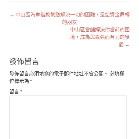
文
←
中山區汽車借款幫您解決一切的困難，是您資金周轉
的朋友
章
中山區當舖解決你當前的困
導
境，成為您最強而有力的後
盾
→
覽
發佈留言
發佈留言必須填寫的電子郵件地址不會公開。
必填欄
位標示為
*
留言
*