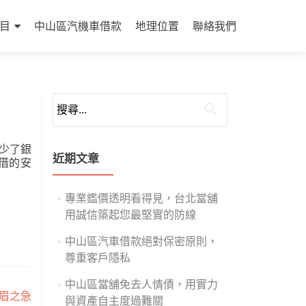
目
中山區汽機車借款
地理位置
聯絡我們
搜
尋
關
少了銀
鍵
近期文章
借的安
字:
專業鑑價透明看得見，台北當舖
用誠信築起您最堅實的防線
中山區汽車借款絕對保密原則，
尊重客戶隱私
中山區當舖免去人情債，用實力
眉之急
與資產自主度過難關