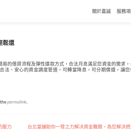
Skip
to
關於嘉誠
服務項
content
輕鬆還
簡易的借貸流程及彈性還款方式，合法月息滿足您資金的需求，
合法、安心的資金調度管道，可轉當降息，可分期償還，讓您
 the
permalink
.
的壓力
台北當舖助你一臂之力解决資金難題，為您解決燃