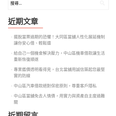
尋
關
鍵
近期文章
字:
擺脫當票過期的恐懼！大同區當舖人性化展延機制
讓你安心借、輕鬆還
給自己一個機會解決壓力，中山區機車借款讓生活
重新恢復順遂
專業鑑價透明看得見，台北當舖用誠信築起您最堅
實的防線
中山區汽車借款絕對保密原則，尊重客戶隱私
中山區當舖免去人情債，用實力與資產自主度過難
關
近期留言