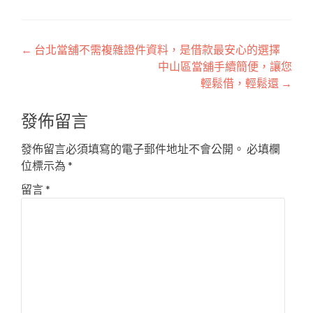
文
←
台北當舖不需複雜證件資料，是借款最安心的選擇
中山區當舖手續簡便，讓您
章
輕鬆借，輕鬆還
→
導
發佈留言
覽
發佈留言必須填寫的電子郵件地址不會公開。
必填欄
位標示為
*
留言
*