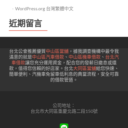
WordPress.org 台灣繁體中文
近期留言
台北公會推薦優質
中山區當舖
，據我調查機構中最令我
滿意的就是
中山區汽車借款
、
中山區機車借款
、
台北汽
車借款
讓您充分運用資金，配合您的發薪日繳息或還
款，值得您信賴的好店家。台北
大同區當舖
給您快速、
簡單便利、汽機車免留車低利息的典當流程，安全可靠
的借款管道。
公司地址：
台北市大同區重慶北路二段150號