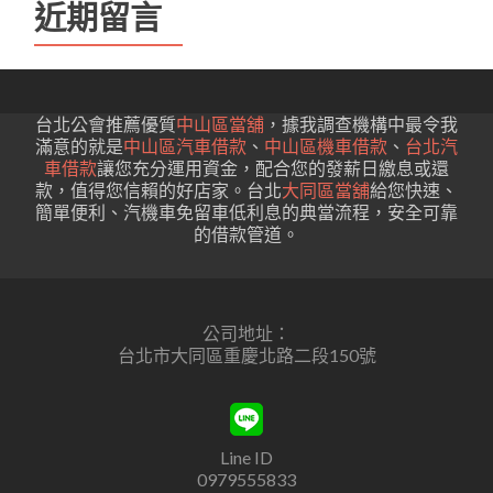
近期留言
台北公會推薦優質
中山區當舖
，據我調查機構中最令我
滿意的就是
中山區汽車借款
、
中山區機車借款
、
台北汽
車借款
讓您充分運用資金，配合您的發薪日繳息或還
款，值得您信賴的好店家。台北
大同區當舖
給您快速、
簡單便利、汽機車免留車低利息的典當流程，安全可靠
的借款管道。
公司地址：
台北市大同區重慶北路二段150號
Line ID
0979555833