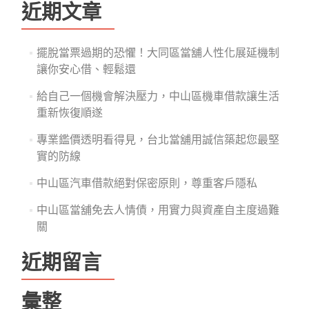
鍵
近期文章
字:
擺脫當票過期的恐懼！大同區當舖人性化展延機制
讓你安心借、輕鬆還
給自己一個機會解決壓力，中山區機車借款讓生活
重新恢復順遂
專業鑑價透明看得見，台北當舖用誠信築起您最堅
實的防線
中山區汽車借款絕對保密原則，尊重客戶隱私
中山區當舖免去人情債，用實力與資產自主度過難
關
近期留言
彙整