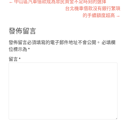
文
←
中山區汽車借款成為眾民資金不足時刻的選擇
台北機車借款沒有銀行繁瑣
章
的手續額度超高
→
導
發佈留言
覽
發佈留言必須填寫的電子郵件地址不會公開。
必填欄
位標示為
*
留言
*