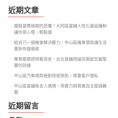
關
鍵
近期文章
字:
擺脫當票過期的恐懼！大同區當舖人性化展延機制
讓你安心借、輕鬆還
給自己一個機會解決壓力，中山區機車借款讓生活
重新恢復順遂
專業鑑價透明看得見，台北當舖用誠信築起您最堅
實的防線
中山區汽車借款絕對保密原則，尊重客戶隱私
中山區當舖免去人情債，用實力與資產自主度過難
關
近期留言