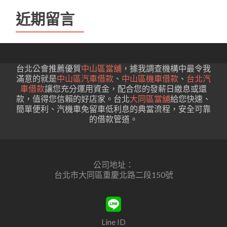
近期留言
台北公會推薦優質
中山區當舖
，據我調查機構中最令我
滿意的就是
中山區汽車借款
、
中山區機車借款
、
台北汽
車借款
讓您充分運用資金，配合您的發薪日繳息或還
款，值得您信賴的好店家。台北
大同區當舖
給您快速、
簡單便利、汽機車免留車低利息的典當流程，安全可靠
的借款管道。
公司地址：
台北市大同區重慶北路二段150號
Line ID