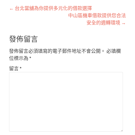
文
←
台北當舖為你提供多元化的借款選擇
中山區機車借款提供您合法
章
安全的週轉環境
→
導
發佈留言
覽
發佈留言必須填寫的電子郵件地址不會公開。
必填欄
位標示為
*
留言
*