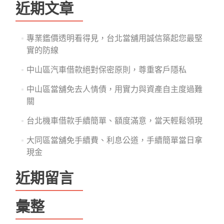
鍵
近期文章
字:
專業鑑價透明看得見，台北當舖用誠信築起您最堅
實的防線
中山區汽車借款絕對保密原則，尊重客戶隱私
中山區當舖免去人情債，用實力與資產自主度過難
關
台北機車借款手續簡單、額度滿意，當天輕鬆領現
大同區當舖免手續費、利息公道，手續簡單當日拿
現金
近期留言
彙整