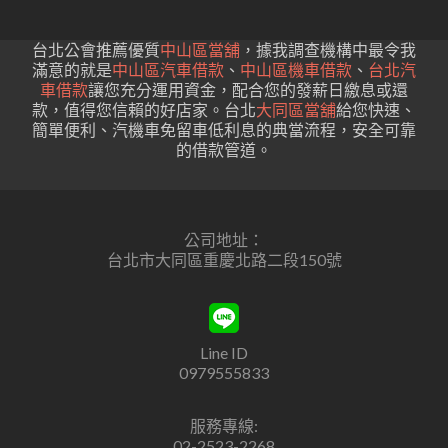
台北公會推薦優質
中山區當舖
，據我調查機構中最令我
滿意的就是
中山區汽車借款
、
中山區機車借款
、
台北汽
車借款
讓您充分運用資金，配合您的發薪日繳息或還
款，值得您信賴的好店家。台北
大同區當舖
給您快速、
簡單便利、汽機車免留車低利息的典當流程，安全可靠
的借款管道。
公司地址：
台北市大同區重慶北路二段150號
Line ID
0979555833
服務專線:
02-2523-2268