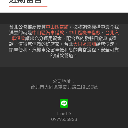
台北公會推薦優質
中山區當舖
，據我調查機構中最令我
滿意的就是
中山區汽車借款
、
中山區機車借款
、
台北汽
車借款
讓您充分運用資金，配合您的發薪日繳息或還
款，值得您信賴的好店家。台北
大同區當舖
給您快速、
簡單便利、汽機車免留車低利息的典當流程，安全可靠
的借款管道。
公司地址：
台北市大同區重慶北路二段150號
Line ID
0979555833