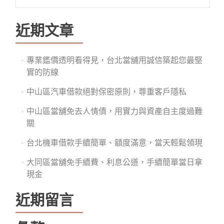
尋
關
鍵
近期文章
字:
專業鑑價透明看得見，台北當舖用誠信築起您最堅
實的防線
中山區汽車借款絕對保密原則，尊重客戶隱私
中山區當舖免去人情債，用實力與資產自主度過難
關
台北機車借款手續簡單、額度滿意，當天輕鬆領現
大同區當舖免手續費、利息公道，手續簡單當日拿
現金
近期留言