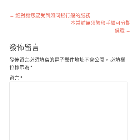
文
←
絕對讓您感受到如同銀行般的服務
本當舖無須繁瑣手續可分期
章
償還
→
導
發佈留言
覽
發佈留言必須填寫的電子郵件地址不會公開。
必填欄
位標示為
*
留言
*