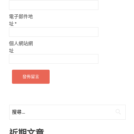
電子郵件地
址
*
個人網站網
址
搜
尋
關
鍵
近期文章