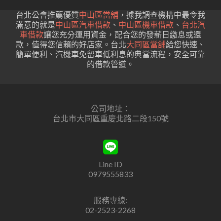
台北公會推薦優質
中山區當舖
，據我調查機構中最令我
滿意的就是
中山區汽車借款
、
中山區機車借款
、
台北汽
車借款
讓您充分運用資金，配合您的發薪日繳息或還
款，值得您信賴的好店家。台北
大同區當舖
給您快速、
簡單便利、汽機車免留車低利息的典當流程，安全可靠
的借款管道。
公司地址：
台北市大同區重慶北路二段150號
Line ID
0979555833
服務專線:
02-2523-2268