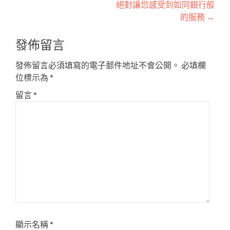
絕對讓您感受到如同銀行般
章
的服務
→
導
發佈留言
覽
發佈留言必須填寫的電子郵件地址不會公開。
必填欄
位標示為
*
留言
*
顯示名稱
*