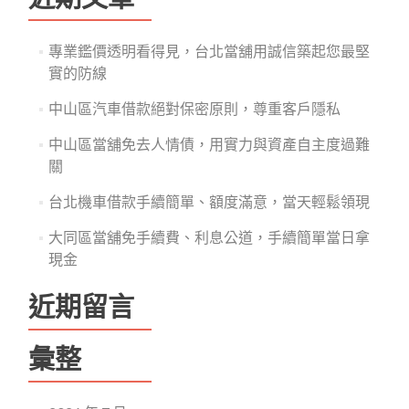
字:
專業鑑價透明看得見，台北當舖用誠信築起您最堅
實的防線
中山區汽車借款絕對保密原則，尊重客戶隱私
中山區當舖免去人情債，用實力與資產自主度過難
關
台北機車借款手續簡單、額度滿意，當天輕鬆領現
大同區當舖免手續費、利息公道，手續簡單當日拿
現金
近期留言
彙整