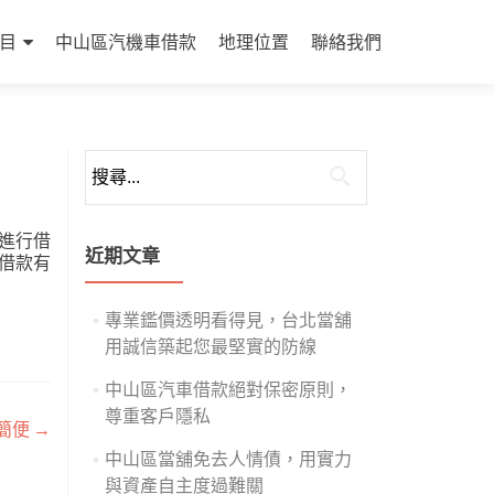
目
中山區汽機車借款
地理位置
聯絡我們
搜
尋
關
進行借
鍵
近期文章
借款有
字:
專業鑑價透明看得見，台北當舖
用誠信築起您最堅實的防線
中山區汽車借款絕對保密原則，
尊重客戶隱私
簡便
→
中山區當舖免去人情債，用實力
與資產自主度過難關