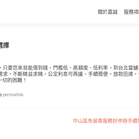
Skip
to
關於嘉誠
服務項
content
選擇
，只要您來就能借到錢，門檻低、高額度、低利率，到台北當舖
需求，不斷精益求精，公定利息可再議、手續簡便，放款迅速，
一切的困難！
he
permalink
.
中山區免留車服務好申辦手續