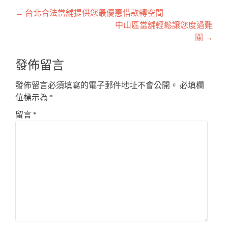
文
←
台北合法當舖提供您最優惠借款轉空間
中山區當舖輕鬆讓您度過難
章
關
→
導
發佈留言
覽
發佈留言必須填寫的電子郵件地址不會公開。
必填欄
位標示為
*
留言
*