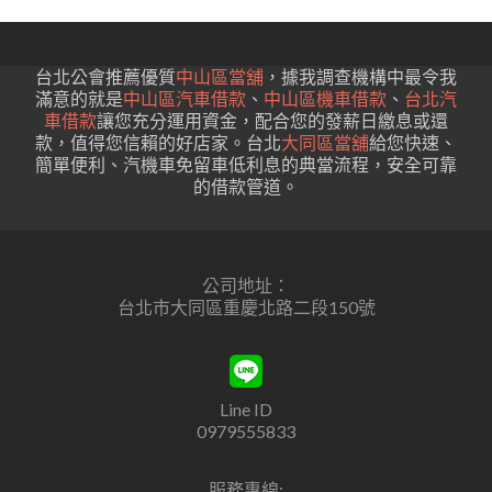
台北公會推薦優質
中山區當舖
，據我調查機構中最令我
滿意的就是
中山區汽車借款
、
中山區機車借款
、
台北汽
車借款
讓您充分運用資金，配合您的發薪日繳息或還
款，值得您信賴的好店家。台北
大同區當舖
給您快速、
簡單便利、汽機車免留車低利息的典當流程，安全可靠
的借款管道。
公司地址：
台北市大同區重慶北路二段150號
Line ID
0979555833
服務專線: