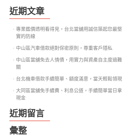
關
鍵
近期文章
字:
專業鑑價透明看得見，台北當舖用誠信築起您最堅
實的防線
中山區汽車借款絕對保密原則，尊重客戶隱私
中山區當舖免去人情債，用實力與資產自主度過難
關
台北機車借款手續簡單、額度滿意，當天輕鬆領現
大同區當舖免手續費、利息公道，手續簡單當日拿
現金
近期留言
彙整