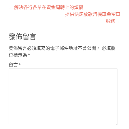
文
←
解决各行各業在資金周轉上的煩惱
提供快速放款汽機車免留車
章
服務
→
導
發佈留言
覽
發佈留言必須填寫的電子郵件地址不會公開。
必填欄
位標示為
*
留言
*