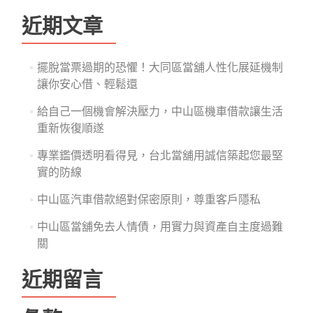
關
鍵
近期文章
字:
擺脫當票過期的恐懼！大同區當舖人性化展延機制
讓你安心借、輕鬆還
給自己一個機會解決壓力，中山區機車借款讓生活
重新恢復順遂
專業鑑價透明看得見，台北當舖用誠信築起您最堅
實的防線
中山區汽車借款絕對保密原則，尊重客戶隱私
中山區當舖免去人情債，用實力與資產自主度過難
關
近期留言