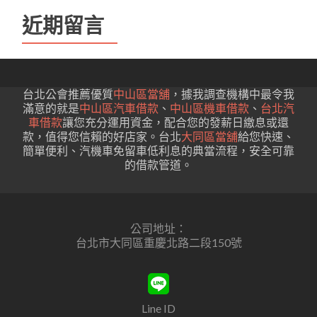
近期留言
台北公會推薦優質
中山區當舖
，據我調查機構中最令我
滿意的就是
中山區汽車借款
、
中山區機車借款
、
台北汽
車借款
讓您充分運用資金，配合您的發薪日繳息或還
款，值得您信賴的好店家。台北
大同區當舖
給您快速、
簡單便利、汽機車免留車低利息的典當流程，安全可靠
的借款管道。
公司地址：
台北市大同區重慶北路二段150號
Line ID