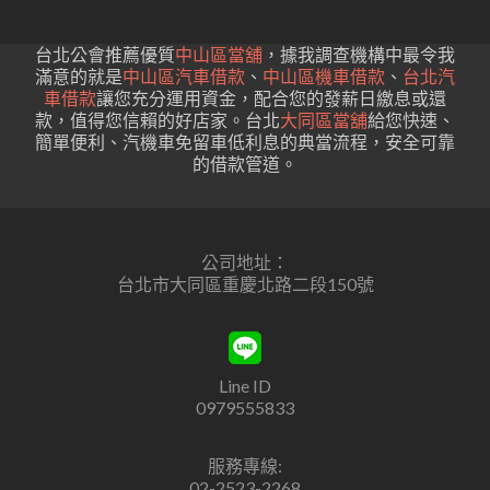
台北公會推薦優質
中山區當舖
，據我調查機構中最令我
滿意的就是
中山區汽車借款
、
中山區機車借款
、
台北汽
車借款
讓您充分運用資金，配合您的發薪日繳息或還
款，值得您信賴的好店家。台北
大同區當舖
給您快速、
簡單便利、汽機車免留車低利息的典當流程，安全可靠
的借款管道。
公司地址：
台北市大同區重慶北路二段150號
Line ID
0979555833
服務專線:
02-2523-2268