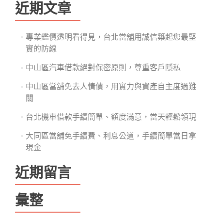
鍵
近期文章
字:
專業鑑價透明看得見，台北當舖用誠信築起您最堅
實的防線
中山區汽車借款絕對保密原則，尊重客戶隱私
中山區當舖免去人情債，用實力與資產自主度過難
關
台北機車借款手續簡單、額度滿意，當天輕鬆領現
大同區當舖免手續費、利息公道，手續簡單當日拿
現金
近期留言
彙整