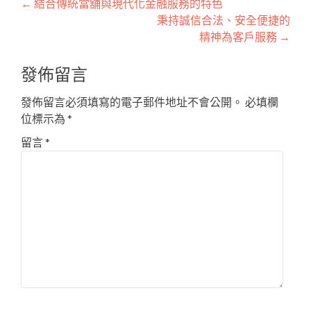
文
←
結合傳統當舖與現代化金融服務的特色
秉持誠信合法、安全便捷的
章
精神為客戶服務
→
導
發佈留言
覽
發佈留言必須填寫的電子郵件地址不會公開。
必填欄
位標示為
*
留言
*