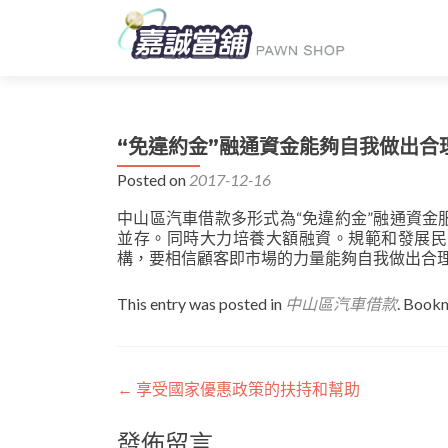
“免違約金”融通資金能夠自我做出合
Posted on
2017-12-16
中山區汽車借款多形式為“免違約金”融通資
並存。同時大力培養大額融資。規範和發展民
構，要相信顧客即市場的力量能夠自我做出合
This entry was posted in
中山區汽車借款
. Book
文
←
享受國家優惠政策的扶持和幫助
章
發佈留言