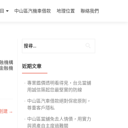
目
中山區汽機車借款
地理位置
聯絡我們
搜
尋
關
融機構
鍵
近期文章
金融機
字:
專業鑑價透明看得見，台北當舖
用誠信築起您最堅實的防線
中山區汽車借款絕對保密原則，
尊重客戶隱私
創建
→
中山區當舖免去人情債，用實力
與資產自主度過難關