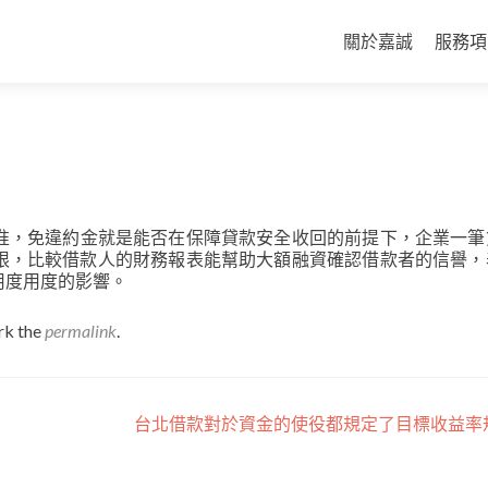
Skip
to
關於嘉誠
服務項
content
准，免違約金就是能否在保障貸款安全收回的前提下，企業一筆
限，比較借款人的財務報表能幫助大額融資確認借款者的信譽，
用度用度的影響。
rk the
permalink
.
台北借款對於資金的使役都規定了目標收益率