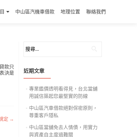
目
中山區汽機車借款
地理位置
聯絡我們
搜
尋
關
貸款只
鍵
近期文章
表決是
字:
專業鑑價透明看得見，台北當舖
用誠信築起您最堅實的防線
中山區汽車借款絕對保密原則，
尊重客戶隱私
規定
→
中山區當舖免去人情債，用實力
與資產自主度過難關