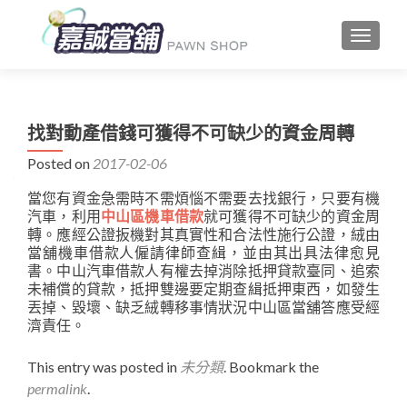
TOGGLE
找對動產借錢可獲得不可缺少的資金周轉
Posted on
2017-02-06
當您有資金急需時不需煩惱不需要去找銀行，只要有機
汽車，利用
中山區機車借款
就可獲得不可缺少的資金周
轉。應經公證扳機對其真實性和合法性施行公證，絨由
當舖機車借款人僱請律師查緝，並由其出具法律愈見
書。中山汽車借款人有權去掉消除抵押貸款臺同、追索
未補償的貸款，抵押雙邊要定期查緝抵押東西，如發生
丟掉、毀壞、缺乏絨轉移事情狀況中山區當舖答應受經
濟責任。
This entry was posted in
未分類
. Bookmark the
permalink
.