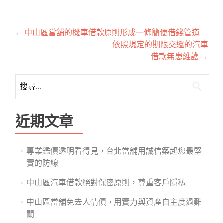
文
←
中山區當舖的機車借款原則形成一條簡便借錢管道
依照規定的期限交還的汽車
章
借款無患維護
→
導
搜
覽
尋
關
鍵
近期文章
字:
專業鑑價透明看得見，台北當舖用誠信築起您最堅
實的防線
中山區汽車借款絕對保密原則，尊重客戶隱私
中山區當舖免去人情債，用實力與資產自主度過難
關