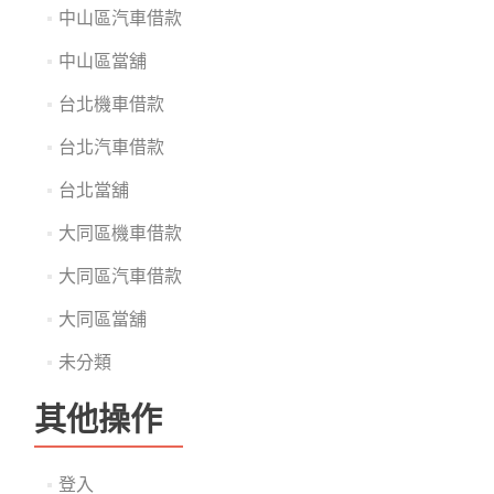
中山區汽車借款
中山區當舖
台北機車借款
台北汽車借款
台北當舖
大同區機車借款
大同區汽車借款
大同區當舖
未分類
其他操作
登入