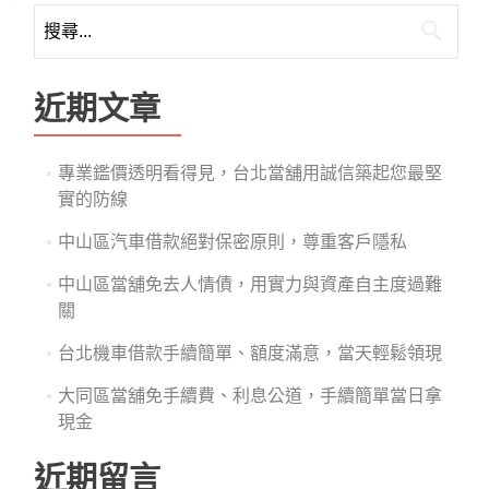
搜
尋
關
鍵
近期文章
字:
專業鑑價透明看得見，台北當舖用誠信築起您最堅
實的防線
中山區汽車借款絕對保密原則，尊重客戶隱私
中山區當舖免去人情債，用實力與資產自主度過難
關
台北機車借款手續簡單、額度滿意，當天輕鬆領現
大同區當舖免手續費、利息公道，手續簡單當日拿
現金
近期留言