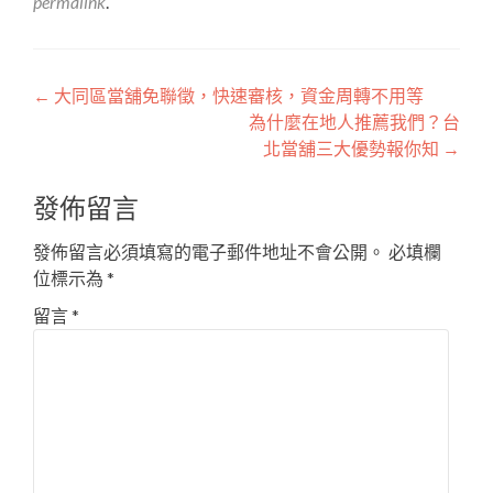
permalink
.
文
←
大同區當舖免聯徵，快速審核，資金周轉不用等
為什麼在地人推薦我們？台
章
北當舖三大優勢報你知
→
導
發佈留言
覽
發佈留言必須填寫的電子郵件地址不會公開。
必填欄
位標示為
*
留言
*