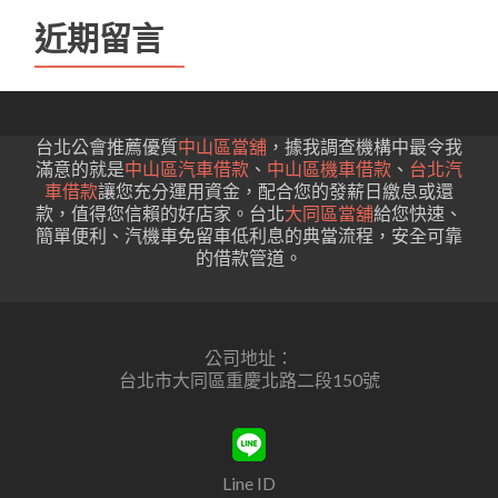
近期留言
台北公會推薦優質
中山區當舖
，據我調查機構中最令我
滿意的就是
中山區汽車借款
、
中山區機車借款
、
台北汽
車借款
讓您充分運用資金，配合您的發薪日繳息或還
款，值得您信賴的好店家。台北
大同區當舖
給您快速、
簡單便利、汽機車免留車低利息的典當流程，安全可靠
的借款管道。
公司地址：
台北市大同區重慶北路二段150號
Line ID