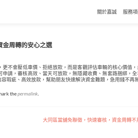
Skip
to
關於嘉誠
服務項
content
資金周轉的安心之選
，更不會壓低車價、拒絕放款，而是客觀評估車輛的核心價值，
可申請，審核高效、當天可放款，無隱藏收費、無套路捆綁，全
包容瑕疵、高效放款，幫助朋友快速解決資金難題，急用錢不再
mark the
permalink
.
大同區當舖免聯徵，快速審核，資金周轉不