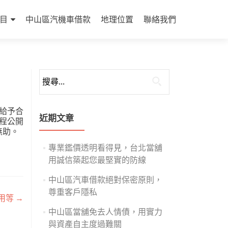
目
中山區汽機車借款
地理位置
聯絡我們
搜
尋
關
給予合
鍵
近期文章
程公開
字:
無助。
專業鑑價透明看得見，台北當舖
用誠信築起您最堅實的防線
中山區汽車借款絕對保密原則，
尊重客戶隱私
用等
→
中山區當舖免去人情債，用實力
與資產自主度過難關