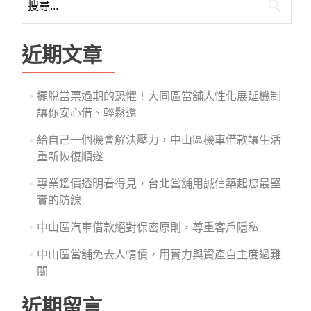
尋
關
鍵
近期文章
字:
擺脫當票過期的恐懼！大同區當舖人性化展延機制
讓你安心借、輕鬆還
給自己一個機會解決壓力，中山區機車借款讓生活
重新恢復順遂
專業鑑價透明看得見，台北當舖用誠信築起您最堅
實的防線
中山區汽車借款絕對保密原則，尊重客戶隱私
中山區當舖免去人情債，用實力與資產自主度過難
關
近期留言