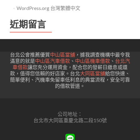
WordPress.org 台灣繁體中文
近期留言
台北公會推薦優質
中山區當舖
，據我調查機構中最令我
滿意的就是
中山區汽車借款
、
中山區機車借款
、
台北汽
車借款
讓您充分運用資金，配合您的發薪日繳息或還
款，值得您信賴的好店家。台北
大同區當舖
給您快速、
簡單便利、汽機車免留車低利息的典當流程，安全可靠
的借款管道。
公司地址：
台北市大同區重慶北路二段150號