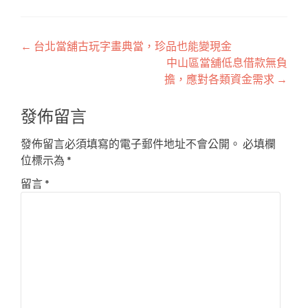
文
←
台北當舖古玩字畫典當，珍品也能變現金
中山區當舖低息借款無負
章
擔，應對各類資金需求
→
導
發佈留言
覽
發佈留言必須填寫的電子郵件地址不會公開。
必填欄
位標示為
*
留言
*