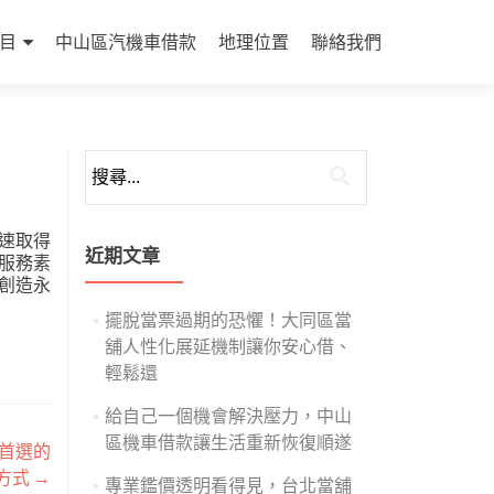
目
中山區汽機車借款
地理位置
聯絡我們
搜
尋
關
速取得
鍵
近期文章
服務素
字:
創造永
擺脫當票過期的恐懼！大同區當
舖人性化展延機制讓你安心借、
輕鬆還
給自己一個機會解決壓力，中山
區機車借款讓生活重新恢復順遂
首選的
方式
→
專業鑑價透明看得見，台北當舖