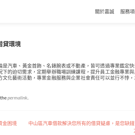
Skip
to
關於嘉誠
服務項
content
借貸環境
論是汽車、黃金首飾、名錶腕表或不動產，皆可透過專業鑑定快
況下的迫切需求，定期舉辦職場訓練課程，提升員工金融專業與
方文化藝術活動，專業金融服務與企業社會責任可以並行不悖，
 the
permalink
.
資金困境
中山區汽車借款解決您所有的借貸疑慮，是您缺錢