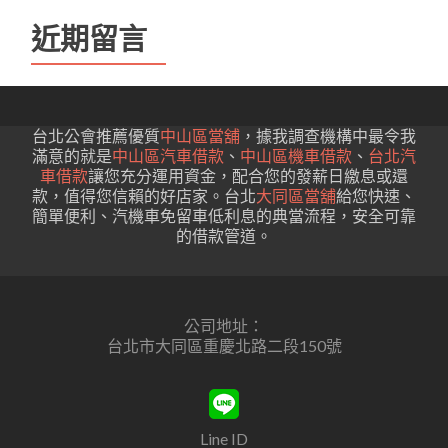
近期留言
台北公會推薦優質
中山區當舖
，據我調查機構中最令我
滿意的就是
中山區汽車借款
、
中山區機車借款
、
台北汽
車借款
讓您充分運用資金，配合您的發薪日繳息或還
款，值得您信賴的好店家。台北
大同區當舖
給您快速、
簡單便利、汽機車免留車低利息的典當流程，安全可靠
的借款管道。
公司地址：
台北市大同區重慶北路二段150號
Line ID