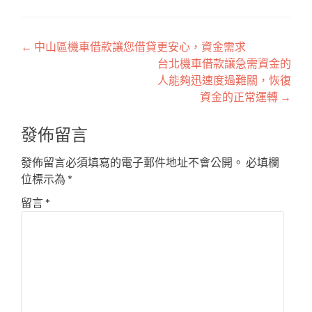
文
←
中山區機車借款讓您借貸更安心，資金需求
台北機車借款讓急需資金的
章
人能夠迅速度過難關，恢復
導
資金的正常運轉
→
覽
發佈留言
發佈留言必須填寫的電子郵件地址不會公開。
必填欄
位標示為
*
留言
*