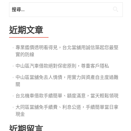
搜
尋
關
鍵
近期文章
字:
專業鑑價透明看得見，台北當舖用誠信築起您最堅
實的防線
中山區汽車借款絕對保密原則，尊重客戶隱私
中山區當舖免去人情債，用實力與資產自主度過難
關
台北機車借款手續簡單、額度滿意，當天輕鬆領現
大同區當舖免手續費、利息公道，手續簡單當日拿
現金
近期留言