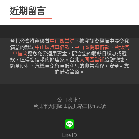
近期留言
台北公會推薦優質
中山區當舖
，據我調查機構中最令我
滿意的就是
中山區汽車借款
、
中山區機車借款
、
台北汽
車借款
讓您充分運用資金，配合您的發薪日繳息或還
款，值得您信賴的好店家。台北
大同區當舖
給您快速、
簡單便利、汽機車免留車低利息的典當流程，安全可靠
的借款管道。
公司地址：
台北市大同區重慶北路二段150號
Line ID