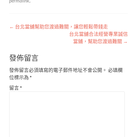
permalink
.
文
←
台北當舖幫助您渡過難關，讓您輕鬆帶錢走
台北當舖合法經營專業誠信
章
當鋪，幫助您渡過難關
→
導
發佈留言
覽
發佈留言必須填寫的電子郵件地址不會公開。
必填欄
位標示為
*
留言
*