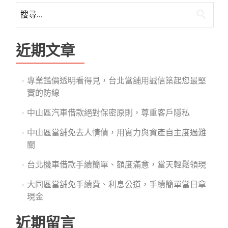
搜
尋
關
鍵
近期文章
字:
專業鑑價透明看得見，台北當舖用誠信築起您最堅
實的防線
中山區汽車借款絕對保密原則，尊重客戶隱私
中山區當舖免去人情債，用實力與資產自主度過難
關
台北機車借款手續簡單、額度滿意，當天輕鬆領現
大同區當舖免手續費、利息公道，手續簡單當日拿
現金
近期留言