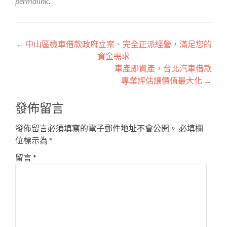
permalink
.
文
←
中山區機車借款政府立案、完全正派經營，滿足您的
資金需求
章
車產即資產，台北汽車借款
導
專業評估讓價值最大化
→
覽
發佈留言
發佈留言必須填寫的電子郵件地址不會公開。
必填欄
位標示為
*
留言
*