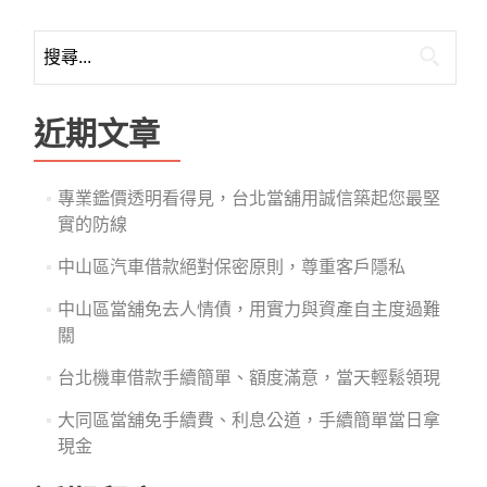
搜
尋
關
鍵
近期文章
字:
專業鑑價透明看得見，台北當舖用誠信築起您最堅
實的防線
中山區汽車借款絕對保密原則，尊重客戶隱私
中山區當舖免去人情債，用實力與資產自主度過難
關
台北機車借款手續簡單、額度滿意，當天輕鬆領現
大同區當舖免手續費、利息公道，手續簡單當日拿
現金