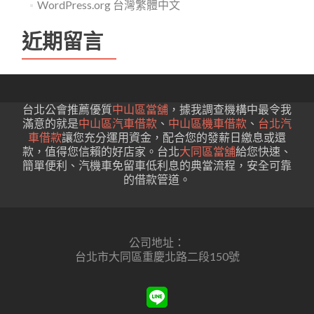
WordPress.org 台灣繁體中文
近期留言
台北公會推薦優質
中山區當舖
，據我調查機構中最令我
滿意的就是
中山區汽車借款
、
中山區機車借款
、
台北汽
車借款
讓您充分運用資金，配合您的發薪日繳息或還
款，值得您信賴的好店家。台北
大同區當舖
給您快速、
簡單便利、汽機車免留車低利息的典當流程，安全可靠
的借款管道。
公司地址：
台北市大同區重慶北路二段150號