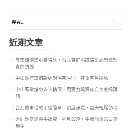
搜
尋
關
鍵
近期文章
字:
專業鑑價透明看得見，台北當舖用誠信築起您最堅
實的防線
中山區汽車借款絕對保密原則，尊重客戶隱私
中山區當舖免去人情債，用實力與資產自主度過難
關
台北機車借款手續簡單、額度滿意，當天輕鬆領現
大同區當舖免手續費、利息公道，手續簡單當日拿
現金