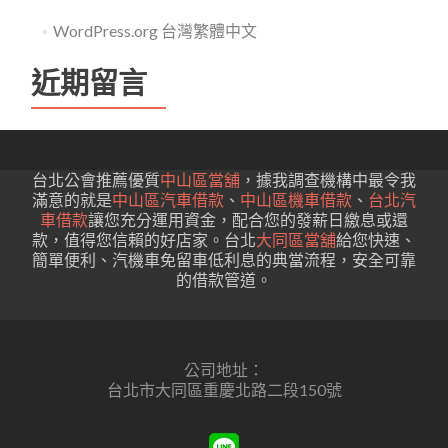
WordPress.org 台灣繁體中文
近期留言
台北公會推薦優質
中山區當舖
，據我調查機構中最令我
滿意的就是
中山區汽車借款
、
中山區機車借款
、
台北汽
車借款
讓您充分運用資金，配合您的發薪日繳息或還
款，值得您信賴的好店家。台北
大同區當舖
給您快速、
簡單便利、汽機車免留車低利息的典當流程，安全可靠
的借款管道。
公司地址：
台北市大同區重慶北路二段150號