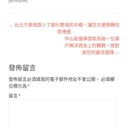
permalink
.
文
←
台北汽車借款少了銀行繁瑣的手續，讓您方便周轉倍
受禮遇
章
中山區機車借款為每一位客
導
戶解決資金上的難題，絕對
是您的最佳選擇
→
覽
發佈留言
發佈留言必須填寫的電子郵件地址不會公開。
必填欄
位標示為
*
留言
*