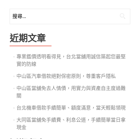
搜
尋
關
鍵
近期文章
字:
專業鑑價透明看得見，台北當舖用誠信築起您最堅
實的防線
中山區汽車借款絕對保密原則，尊重客戶隱私
中山區當舖免去人情債，用實力與資產自主度過難
關
台北機車借款手續簡單、額度滿意，當天輕鬆領現
大同區當舖免手續費、利息公道，手續簡單當日拿
現金