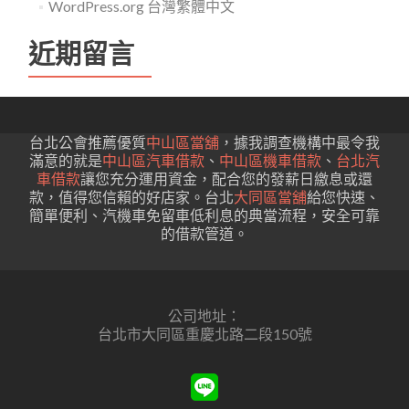
WordPress.org 台灣繁體中文
近期留言
台北公會推薦優質
中山區當舖
，據我調查機構中最令我
滿意的就是
中山區汽車借款
、
中山區機車借款
、
台北汽
車借款
讓您充分運用資金，配合您的發薪日繳息或還
款，值得您信賴的好店家。台北
大同區當舖
給您快速、
簡單便利、汽機車免留車低利息的典當流程，安全可靠
的借款管道。
公司地址：
台北市大同區重慶北路二段150號