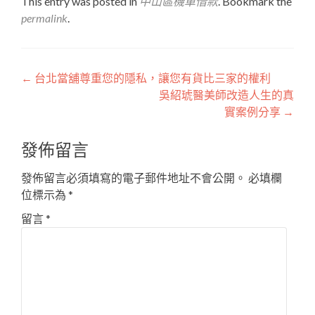
This entry was posted in
中山區機車借款
. Bookmark the
permalink
.
文
←
台北當舖尊重您的隱私，讓您有貨比三家的權利
吳紹琥醫美師改造人生的真
章
實案例分享
→
導
發佈留言
覽
發佈留言必須填寫的電子郵件地址不會公開。
必填欄
位標示為
*
留言
*