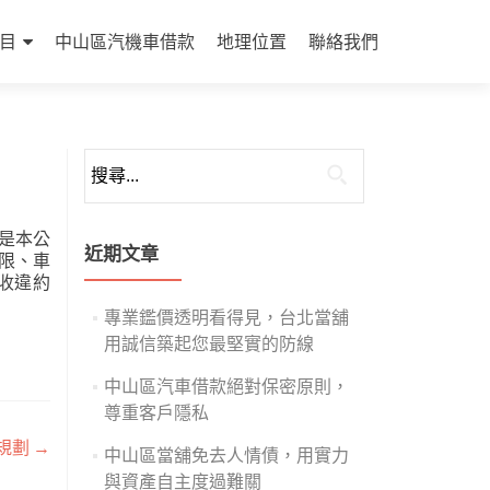
目
中山區汽機車借款
地理位置
聯絡我們
搜
尋
關
是本公
鍵
近期文章
限、車
字:
收違約
專業鑑價透明看得見，台北當舖
用誠信築起您最堅實的防線
中山區汽車借款絕對保密原則，
尊重客戶隱私
規劃
→
中山區當舖免去人情債，用實力
與資產自主度過難關