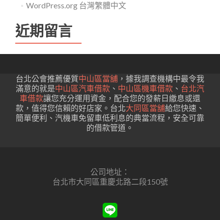
WordPress.org 台灣繁體中文
近期留言
台北公會推薦優質
中山區當舖
，據我調查機構中最令我
滿意的就是
中山區汽車借款
、
中山區機車借款
、
台北汽
車借款
讓您充分運用資金，配合您的發薪日繳息或還
款，值得您信賴的好店家。台北
大同區當舖
給您快速、
簡單便利、汽機車免留車低利息的典當流程，安全可靠
的借款管道。
公司地址：
台北市大同區重慶北路二段150號