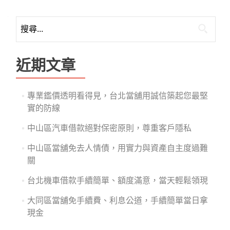
搜
尋
關
鍵
近期文章
字:
專業鑑價透明看得見，台北當舖用誠信築起您最堅
實的防線
中山區汽車借款絕對保密原則，尊重客戶隱私
中山區當舖免去人情債，用實力與資產自主度過難
關
台北機車借款手續簡單、額度滿意，當天輕鬆領現
大同區當舖免手續費、利息公道，手續簡單當日拿
現金