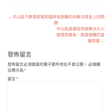
文
←
中山區汽車借款幫助臨時有困難的你解決資金上的問
題
章
中山區當舖是快速解決大小
導
額借款應急、典當週轉的當
鋪首選
→
覽
發佈留言
發佈留言必須填寫的電子郵件地址不會公開。
必填欄
位標示為
*
留言
*