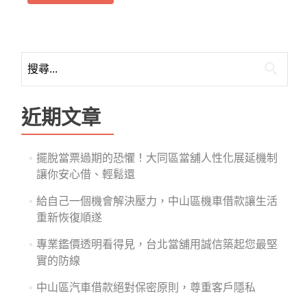
搜
尋
關
鍵
近期文章
字:
擺脫當票過期的恐懼！大同區當舖人性化展延機制
讓你安心借、輕鬆還
給自己一個機會解決壓力，中山區機車借款讓生活
重新恢復順遂
專業鑑價透明看得見，台北當舖用誠信築起您最堅
實的防線
中山區汽車借款絕對保密原則，尊重客戶隱私