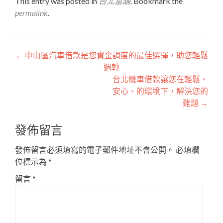
This entry was posted in
台北當舖
. Bookmark the
permalink
.
文
←
中山區汽車借款是您資金調度的最佳選擇，助您輕鬆
週轉
章
台北機車借款讓您在輕鬆、
導
安心、的環境下，解決您的
難題
→
覽
發佈留言
發佈留言必須填寫的電子郵件地址不會公開。
必填欄
位標示為
*
留言
*