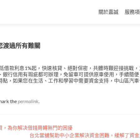
Skip
to
關於嘉誠
服務項
content
您渡過所有難關
低借款利息1%起，快速核貸、絕對保密，共體時艱迎接挑戰，
、銀行信用有瑕疵都可辦理，免留車可提供原車使用，手續簡便
特點，如果您在生活、工作和學習中需要資金支持，中山區汽車
mark the
permalink
.
貸，為你解决借錢周轉無門的困擾
台北當舖幫助中小企業解決資金困難，緩解了資金