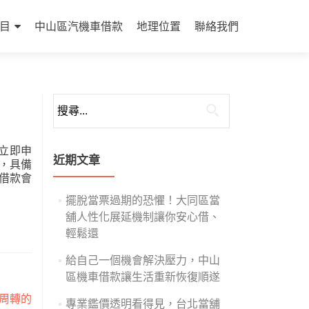
目
中山區汽機車借款
地理位置
聯絡我們
搜
尋
關
立即申
鍵
近期文章
，具備
字:
借款會
擺脫當票過期的恐懼！大同區當
舖人性化展延機制讓你安心借、
輕鬆還
給自己一個機會解決壓力，中山
區機車借款讓生活重新恢復順遂
周轉的
專業鑑價透明看得見，台北當舖