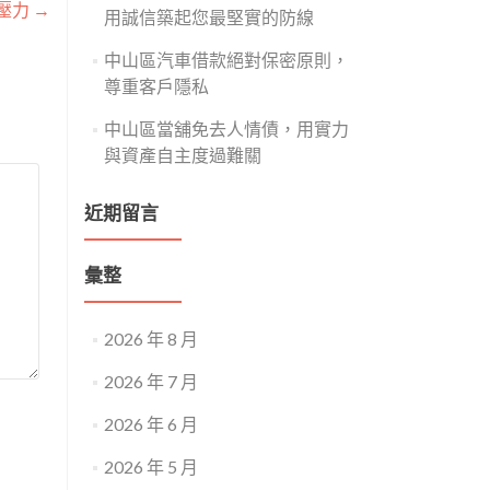
壓力
→
用誠信築起您最堅實的防線
中山區汽車借款絕對保密原則，
尊重客戶隱私
中山區當舖免去人情債，用實力
與資產自主度過難關
近期留言
彙整
2026 年 8 月
2026 年 7 月
2026 年 6 月
2026 年 5 月