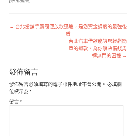
permalink
.
文
←
台北當舖手續簡便放款迅速，是您資金調度的最強後
盾
章
台北汽車借款能讓您輕鬆簡
導
單的還款，為你解决借錢周
轉無門的困擾
→
覽
發佈留言
發佈留言必須填寫的電子郵件地址不會公開。
必填欄
位標示為
*
留言
*