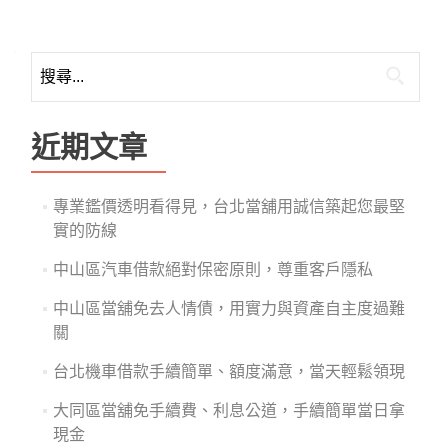
搜
尋
關
鍵
近期文章
字:
專業鑑價透明看得見，台北當舖用誠信築起您最堅
實的防線
中山區汽車借款絕對保密原則，尊重客戶隱私
中山區當舖免去人情債，用實力與資產自主度過難
關
台北機車借款手續簡單、額度滿意，當天輕鬆領現
大同區當舖免手續費、利息公道，手續簡單當日拿
現金