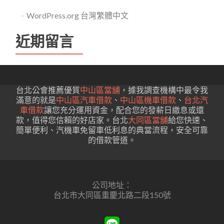
WordPress.org 台灣繁體中文
近期留言
台北公會推薦優質
中山區當舖
，據我調查機構中最令我
滿意的就是
中山區汽車借款
、
中山區機車借款
、
台北汽
車借款
讓您充分運用資金，配合您的發薪日繳息或還
款，值得您信賴的好店家。台北
大同區當舖
給您快速、
簡單便利、汽機車免留車低利息的典當流程，安全可靠
的借款管道。
公司地址：
台北市大同區重慶北路二段150號