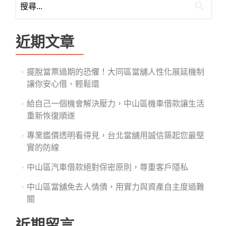
尋
關
鍵
近期文章
字:
擺脫當票過期的恐懼！大同區當舖人性化展延機制
讓你安心借、輕鬆還
給自己一個機會解決壓力，中山區機車借款讓生活
重新恢復順遂
專業鑑價透明看得見，台北當舖用誠信築起您最堅
實的防線
中山區汽車借款絕對保密原則，尊重客戶隱私
中山區當舖免去人情債，用實力與資產自主度過難
關
近期留言