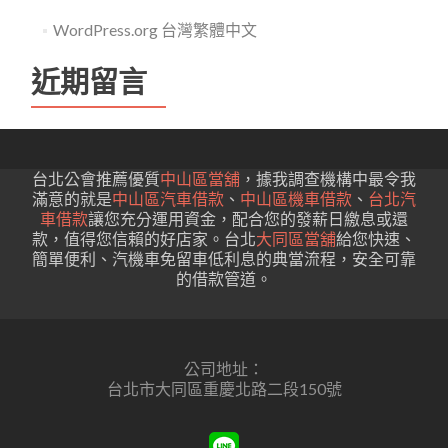
WordPress.org 台灣繁體中文
近期留言
台北公會推薦優質
中山區當舖
，據我調查機構中最令我
滿意的就是
中山區汽車借款
、
中山區機車借款
、
台北汽
車借款
讓您充分運用資金，配合您的發薪日繳息或還
款，值得您信賴的好店家。台北
大同區當舖
給您快速、
簡單便利、汽機車免留車低利息的典當流程，安全可靠
的借款管道。
公司地址：
台北市大同區重慶北路二段150號