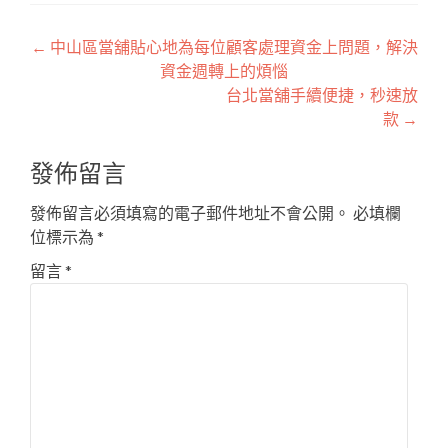
文
←
中山區當舖貼心地為每位顧客處理資金上問題，解決
資金週轉上的煩惱
章
台北當舖手續便捷，秒速放
導
款
→
覽
發佈留言
發佈留言必須填寫的電子郵件地址不會公開。
必填欄
位標示為
*
留言
*