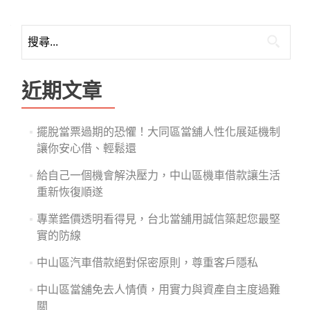
搜
尋
關
鍵
近期文章
字:
擺脫當票過期的恐懼！大同區當舖人性化展延機制
讓你安心借、輕鬆還
給自己一個機會解決壓力，中山區機車借款讓生活
重新恢復順遂
專業鑑價透明看得見，台北當舖用誠信築起您最堅
實的防線
中山區汽車借款絕對保密原則，尊重客戶隱私
中山區當舖免去人情債，用實力與資產自主度過難
關