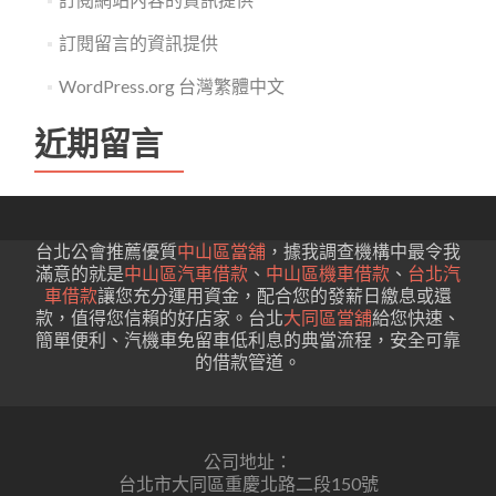
訂閱留言的資訊提供
WordPress.org 台灣繁體中文
近期留言
台北公會推薦優質
中山區當舖
，據我調查機構中最令我
滿意的就是
中山區汽車借款
、
中山區機車借款
、
台北汽
車借款
讓您充分運用資金，配合您的發薪日繳息或還
款，值得您信賴的好店家。台北
大同區當舖
給您快速、
簡單便利、汽機車免留車低利息的典當流程，安全可靠
的借款管道。
公司地址：
台北市大同區重慶北路二段150號