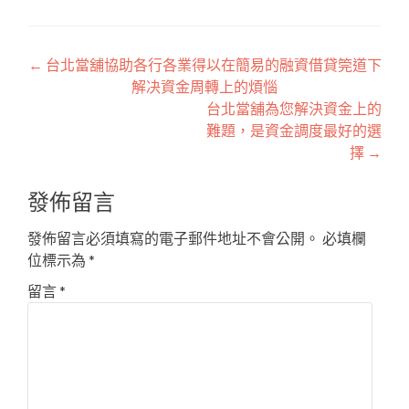
文
←
台北當舖協助各行各業得以在簡易的融資借貸筦道下
解决資金周轉上的煩惱
章
台北當舖為您解決資金上的
導
難題，是資金調度最好的選
擇
→
覽
發佈留言
發佈留言必須填寫的電子郵件地址不會公開。
必填欄
位標示為
*
留言
*