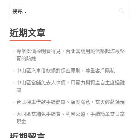
搜
尋
關
鍵
近期文章
字:
專業鑑價透明看得見，台北當舖用誠信築起您最堅
實的防線
中山區汽車借款絕對保密原則，尊重客戶隱私
中山區當舖免去人情債，用實力與資產自主度過難
關
台北機車借款手續簡單、額度滿意，當天輕鬆領現
大同區當舖免手續費、利息公道，手續簡單當日拿
現金
近期留言