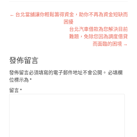
文
←
台北當舖讓你輕鬆籌得資金，助你不再為資金短缺而
困擾
章
台北汽車借款為您解決目前
導
難題，免除您因為調度借貸
而面臨的困境
→
覽
發佈留言
發佈留言必須填寫的電子郵件地址不會公開。
必填欄
位標示為
*
留言
*