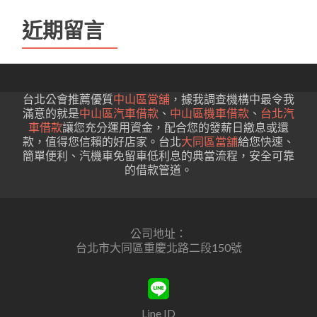
近期留言
台北公會推薦優質
中山區當舖
，據我調查機構中最令我
滿意的就是
中山區汽車借款
、
中山區機車借款
、
台北汽
車借款
讓您充分運用資金，配合您的發薪日繳息或還
款，值得您信賴的好店家。台北
大同區當舖
給您快速、
簡單便利、汽機車免留車低利息的典當流程，安全可靠
的借款管道。
公司地址：
台北市大同區重慶北路二段150號
Line ID