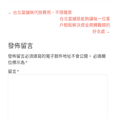
文
←
台北當舖無代辦費用，不限職業
台北當舖是能夠讓每一位客
章
戶輕鬆解決資金周轉難題的
導
好去處
→
覽
發佈留言
發佈留言必須填寫的電子郵件地址不會公開。
必填欄
位標示為
*
留言
*