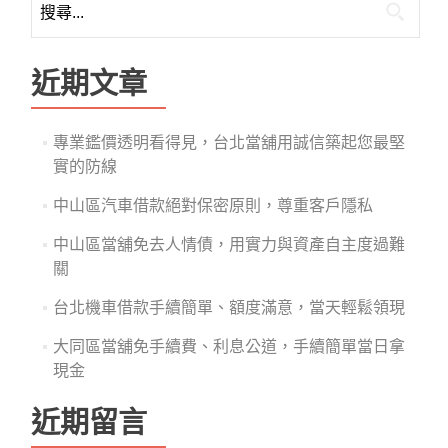
尋
關
鍵
近期文章
字:
專業鑑價透明看得見，台北當舖用誠信築起您最堅
實的防線
中山區汽車借款絕對保密原則，尊重客戶隱私
中山區當舖免去人情債，用實力與資產自主度過難
關
台北機車借款手續簡單、額度滿意，當天輕鬆領現
大同區當舖免手續費、利息公道，手續簡單當日拿
現金
近期留言