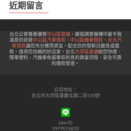
近期留言
台北公會推薦優質
中山區當舖
，據我調查機構中最令我
滿意的就是
中山區汽車借款
、
中山區機車借款
、
台北汽
車借款
讓您充分運用資金，配合您的發薪日繳息或還
款，值得您信賴的好店家。台北
大同區當舖
給您快速、
簡單便利、汽機車免留車低利息的典當流程，安全可靠
的借款管道。
公司地址：
台北市大同區重慶北路二段150號
Line ID
0979555833