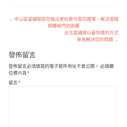
文
←
中山區當舖幫助您做出更好更可靠的選擇，解决借錢
周轉無門的困擾
章
台北當舖將以最快速的方式
導
來為解決您的問題
→
覽
發佈留言
發佈留言必須填寫的電子郵件地址不會公開。
必填欄
位標示為
*
留言
*