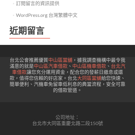
訂閱留言的資訊提供
WordPress.org 台灣繁體中文
近期留言
台北公會推薦優質
中山區當舖
，據我調查機構中最令我
滿意的就是
中山區汽車借款
、
中山區機車借款
、
台北汽
車借款
讓您充分運用資金，配合您的發薪日繳息或還
款，值得您信賴的好店家。台北
大同區當舖
給您快速、
簡單便利、汽機車免留車低利息的典當流程，安全可靠
的借款管道。
公司地址：
台北市大同區重慶北路二段150號