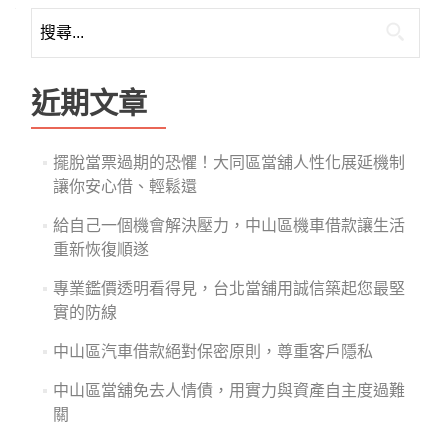
搜
尋
關
鍵
近期文章
字:
擺脫當票過期的恐懼！大同區當舖人性化展延機制
讓你安心借、輕鬆還
給自己一個機會解決壓力，中山區機車借款讓生活
重新恢復順遂
專業鑑價透明看得見，台北當舖用誠信築起您最堅
實的防線
中山區汽車借款絕對保密原則，尊重客戶隱私
中山區當舖免去人情債，用實力與資產自主度過難
關