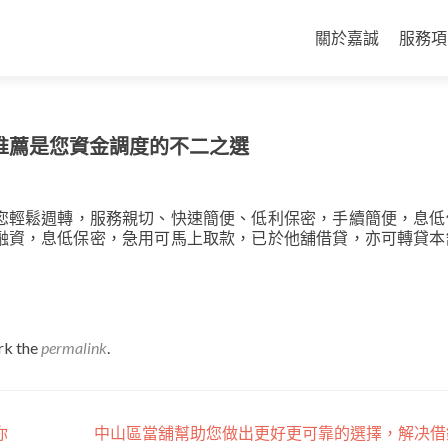
Skip
to
關於嘉誠
服務項
content
推薦是您資金調度的不二之選
您輕鬆週轉，服務親切、快速簡便、低利保密，手續簡便，息低
融資，息低保密，急用可馬上取款，已於他舖借貸，亦可轉貸本
rk the
permalink
.
你
中山區當舖幫助您做出更好更可靠的選擇，解决借