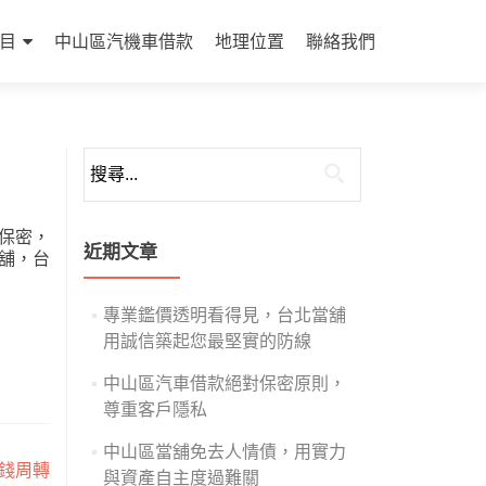
目
中山區汽機車借款
地理位置
聯絡我們
搜
尋
關
保密，
鍵
近期文章
舖，台
字:
專業鑑價透明看得見，台北當舖
用誠信築起您最堅實的防線
中山區汽車借款絕對保密原則，
尊重客戶隱私
中山區當舖免去人情債，用實力
錢周轉
與資產自主度過難關