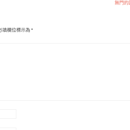
無門的
必填欄位標示為
*