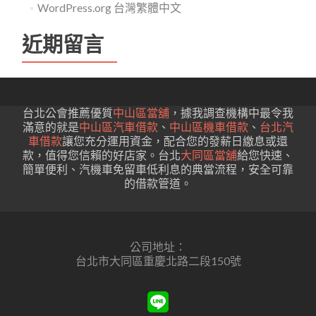
WordPress.org 台灣繁體中文
近期留言
台北公會推薦優質
中山區當舖
，據我調查機構中最令我
滿意的就是
中山區汽車借款
、
中山區機車借款
、
台北汽
車借款
讓您充分運用資金，配合您的發薪日繳息或還
款，值得您信賴的好店家。台北
大同區當舖
給您快速、
簡單便利、汽機車免留車低利息的典當流程，安全可靠
的借款管道。
公司地址：
台北市大同區重慶北路二段150號