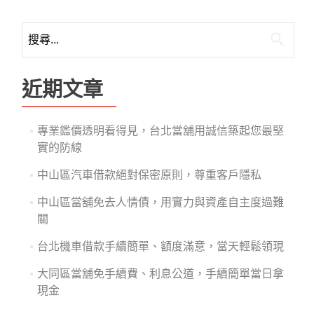
搜
尋
關
鍵
近期文章
字:
專業鑑價透明看得見，台北當舖用誠信築起您最堅
實的防線
中山區汽車借款絕對保密原則，尊重客戶隱私
中山區當舖免去人情債，用實力與資產自主度過難
關
台北機車借款手續簡單、額度滿意，當天輕鬆領現
大同區當舖免手續費、利息公道，手續簡單當日拿
現金