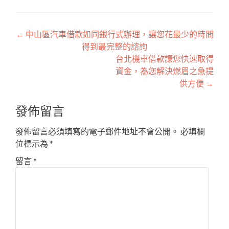
文
←
中山區汽車借款如同銀行式辦理，讓您花最少的時間
得到最完整的諮詢
章
台北機車借款讓您快速取得
導
資金，為您解決燃眉之急提
供方便
→
覽
發佈留言
發佈留言必須填寫的電子郵件地址不會公開。
必填欄
位標示為
*
留言
*