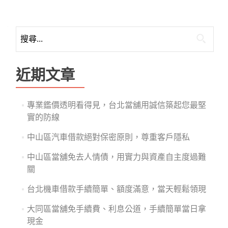
搜
尋
關
鍵
近期文章
字:
專業鑑價透明看得見，台北當舖用誠信築起您最堅
實的防線
中山區汽車借款絕對保密原則，尊重客戶隱私
中山區當舖免去人情債，用實力與資產自主度過難
關
台北機車借款手續簡單、額度滿意，當天輕鬆領現
大同區當舖免手續費、利息公道，手續簡單當日拿
現金