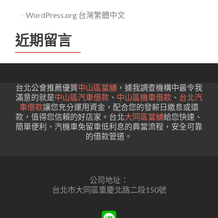
WordPress.org 台灣繁體中文
近期留言
台北公會推薦優質
中山區當舖
，據我調查機構中最令我
滿意的就是
中山區汽車借款
、
中山區機車借款
、
台北汽
車借款
讓您充分運用資金，配合您的發薪日繳息或還
款，值得您信賴的好店家。台北
大同區當舖
給您快速、
簡單便利、汽機車免留車低利息的典當流程，安全可靠
的借款管道。
公司地址：
台北市大同區重慶北路二段150號