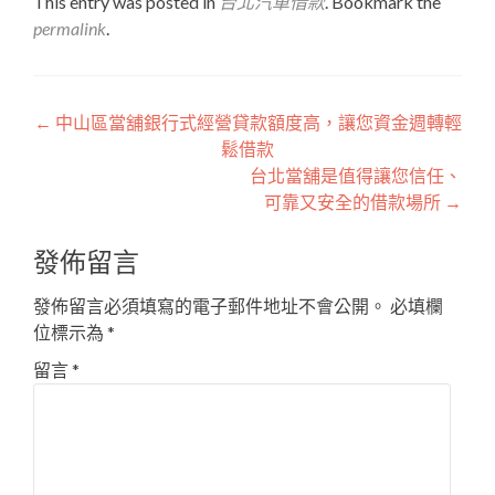
This entry was posted in
台北汽車借款
. Bookmark the
permalink
.
文
←
中山區當舖銀行式經營貸款額度高，讓您資金週轉輕
鬆借款
章
台北當舖是值得讓您信任、
導
可靠又安全的借款場所
→
覽
發佈留言
發佈留言必須填寫的電子郵件地址不會公開。
必填欄
位標示為
*
留言
*