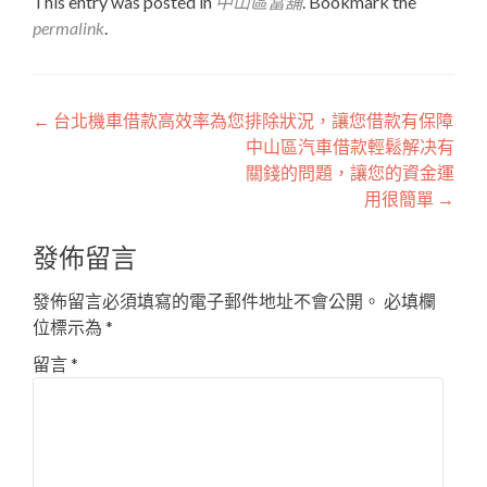
This entry was posted in
中山區當舖
. Bookmark the
permalink
.
文
←
台北機車借款高效率為您排除狀況，讓您借款有保障
中山區汽車借款輕鬆解决有
章
關錢的問題，讓您的資金運
導
用很簡單
→
覽
發佈留言
發佈留言必須填寫的電子郵件地址不會公開。
必填欄
位標示為
*
留言
*