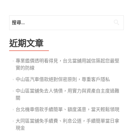
搜
尋
關
鍵
近期文章
字:
專業鑑價透明看得見，台北當舖用誠信築起您最堅
實的防線
中山區汽車借款絕對保密原則，尊重客戶隱私
中山區當舖免去人情債，用實力與資產自主度過難
關
台北機車借款手續簡單、額度滿意，當天輕鬆領現
大同區當舖免手續費、利息公道，手續簡單當日拿
現金