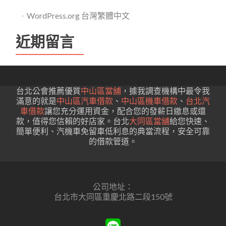
WordPress.org 台灣繁體中文
近期留言
台北公會推薦優質
中山區當舖
，據我調查機構中最令我
滿意的就是
中山區汽車借款
、
中山區機車借款
、
台北汽
車借款
讓您充分運用資金，配合您的發薪日繳息或還
款，值得您信賴的好店家。台北
大同區當舖
給您快速、
簡單便利、汽機車免留車低利息的典當流程，安全可靠
的借款管道。
公司地址：
台北市大同區重慶北路二段150號