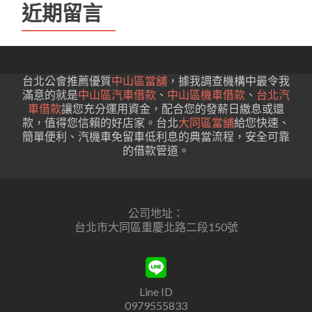
近期留言
台北公會推薦優質
中山區當舖
，據我調查機構中最令我
滿意的就是
中山區汽車借款
、
中山區機車借款
、
台北汽
車借款
讓您充分運用資金，配合您的發薪日繳息或還
款，值得您信賴的好店家。台北
大同區當舖
給您快速、
簡單便利、汽機車免留車低利息的典當流程，安全可靠
的借款管道。
公司地址：
台北市大同區重慶北路二段150號
Line ID
0979555833