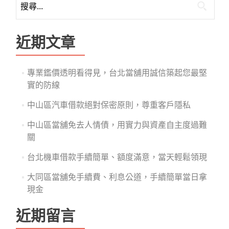
尋
關
鍵
近期文章
字:
專業鑑價透明看得見，台北當舖用誠信築起您最堅
實的防線
中山區汽車借款絕對保密原則，尊重客戶隱私
中山區當舖免去人情債，用實力與資產自主度過難
關
台北機車借款手續簡單、額度滿意，當天輕鬆領現
大同區當舖免手續費、利息公道，手續簡單當日拿
現金
近期留言