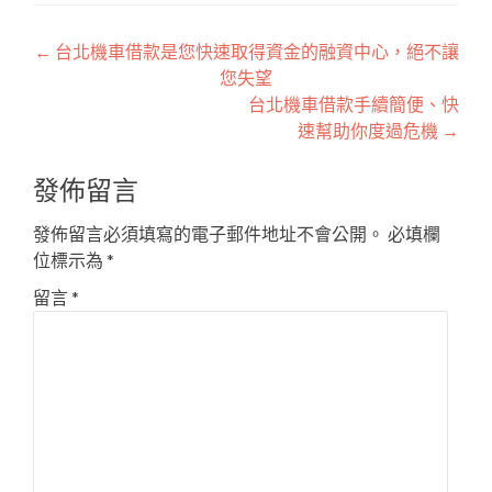
文
←
台北機車借款是您快速取得資金的融資中心，絕不讓
您失望
章
台北機車借款手續簡便、快
導
速幫助你度過危機
→
覽
發佈留言
發佈留言必須填寫的電子郵件地址不會公開。
必填欄
位標示為
*
留言
*