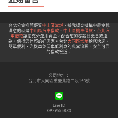
台北公會推薦優質
中山區當舖
，據我調查機構中最令我
滿意的就是
中山區汽車借款
、
中山區機車借款
、
台北汽
車借款
讓您充分運用資金，配合您的發薪日繳息或還
款，值得您信賴的好店家。台北
大同區當舖
給您快速、
簡單便利、汽機車免留車低利息的典當流程，安全可靠
的借款管道。
公司地址：
台北市大同區重慶北路二段150號
Line ID
0979555833