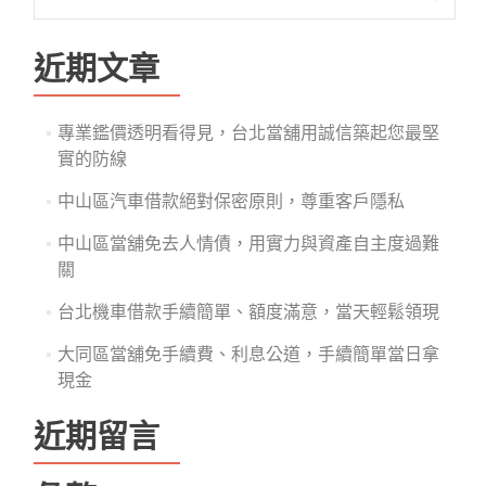
尋
關
鍵
近期文章
字:
專業鑑價透明看得見，台北當舖用誠信築起您最堅
實的防線
中山區汽車借款絕對保密原則，尊重客戶隱私
中山區當舖免去人情債，用實力與資產自主度過難
關
台北機車借款手續簡單、額度滿意，當天輕鬆領現
大同區當舖免手續費、利息公道，手續簡單當日拿
現金
近期留言