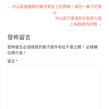
文
←
中山區當舖替您解決資金上的問題，做您一輩子的靠
山
章
中山區汽車借款在融資方面
導
上有極高的評價
→
覽
發佈留言
發佈留言必須填寫的電子郵件地址不會公開。
必填欄
位標示為
*
留言
*