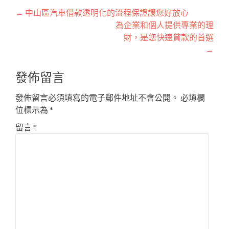
文
←
中山區汽車借款透明化的流程保證讓您好放心
為企業和個人提供專業的理
章
財，是您快速貸款的首選
導
→
覽
發佈留言
發佈留言必須填寫的電子郵件地址不會公開。
必填欄
位標示為
*
留言
*