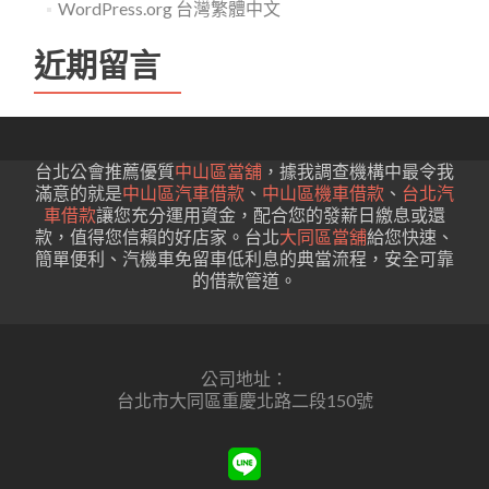
WordPress.org 台灣繁體中文
近期留言
台北公會推薦優質
中山區當舖
，據我調查機構中最令我
滿意的就是
中山區汽車借款
、
中山區機車借款
、
台北汽
車借款
讓您充分運用資金，配合您的發薪日繳息或還
款，值得您信賴的好店家。台北
大同區當舖
給您快速、
簡單便利、汽機車免留車低利息的典當流程，安全可靠
的借款管道。
公司地址：
台北市大同區重慶北路二段150號