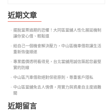
尋
關
鍵
近期文章
字:
擺脫當票過期的恐懼！大同區當舖人性化展延機制
讓你安心借、輕鬆還
給自己一個機會解決壓力，中山區機車借款讓生活
重新恢復順遂
專業鑑價透明看得見，台北當舖用誠信築起您最堅
實的防線
中山區汽車借款絕對保密原則，尊重客戶隱私
中山區當舖免去人情債，用實力與資產自主度過難
關
近期留言