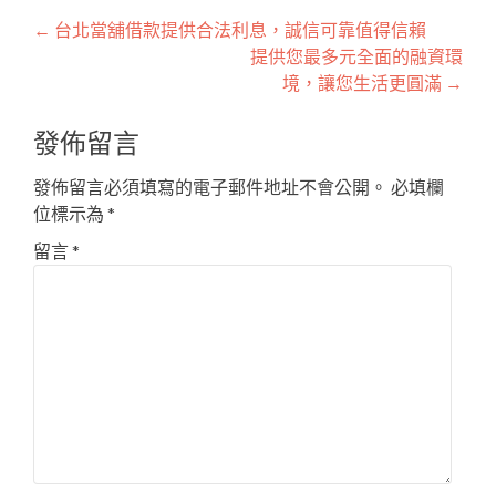
文
←
台北當舖借款提供合法利息，誠信可靠值得信賴
提供您最多元全面的融資環
章
境，讓您生活更圓滿
→
導
發佈留言
覽
發佈留言必須填寫的電子郵件地址不會公開。
必填欄
位標示為
*
留言
*