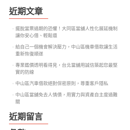
關
鍵
近期文章
字:
擺脫當票過期的恐懼！大同區當舖人性化展延機制
讓你安心借、輕鬆還
給自己一個機會解決壓力，中山區機車借款讓生活
重新恢復順遂
專業鑑價透明看得見，台北當舖用誠信築起您最堅
實的防線
中山區汽車借款絕對保密原則，尊重客戶隱私
中山區當舖免去人情債，用實力與資產自主度過難
關
近期留言