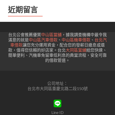
近期留言
台北公會推薦優質
中山區當舖
，據我調查機構中最令我
滿意的就是
中山區汽車借款
、
中山區機車借款
、
台北汽
車借款
讓您充分運用資金，配合您的發薪日繳息或還
款，值得您信賴的好店家。台北
大同區當舖
給您快速、
簡單便利、汽機車免留車低利息的典當流程，安全可靠
的借款管道。
公司地址：
台北市大同區重慶北路二段150號
Line ID