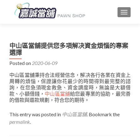
TOGGLE
中山區當舖提供您多項解决資金煩惱的專案
選擇
Posted on
2020-06-09
中山區當舖秉持合法經營信念，解决各行各業在資金上
周轉的煩惱，保證讓你花最少的時間得到最完整的諮
詢，在您急須現金救急、資金調度時，無論是大額借
款、小額借錢，
中山區當舖
給您最專業的協助，最完善
的借款與還款規劃，符合您的期待。
This entry was posted in
中山區當舖
. Bookmark the
permalink
.