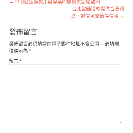
文
←
中山區當舖款用最專業的服務幫您過難關
台北當舖借款提供合法利
章
息，誠信可靠值得信賴
→
導
發佈留言
覽
發佈留言必須填寫的電子郵件地址不會公開。
必填欄
位標示為
*
留言
*