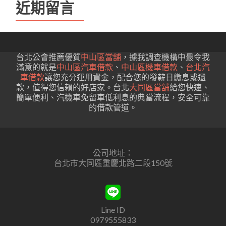
近期留言
台北公會推薦優質
中山區當舖
，據我調查機構中最令我
滿意的就是
中山區汽車借款
、
中山區機車借款
、
台北汽
車借款
讓您充分運用資金，配合您的發薪日繳息或還
款，值得您信賴的好店家。台北
大同區當舖
給您快速、
簡單便利、汽機車免留車低利息的典當流程，安全可靠
的借款管道。
公司地址：
台北市大同區重慶北路二段150號
Line ID
0979555833