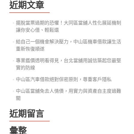
鍵
近期文章
字:
擺脫當票過期的恐懼！大同區當舖人性化展延機制
讓你安心借、輕鬆還
給自己一個機會解決壓力，中山區機車借款讓生活
重新恢復順遂
專業鑑價透明看得見，台北當舖用誠信築起您最堅
實的防線
中山區汽車借款絕對保密原則，尊重客戶隱私
中山區當舖免去人情債，用實力與資產自主度過難
關
近期留言
彙整