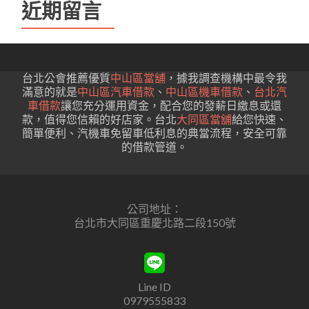
近期留言
台北公會推薦優質
中山區當舖
，據我調查機構中最令我
滿意的就是
中山區汽車借款
、
中山區機車借款
、
台北汽
車借款
讓您充分運用資金，配合您的發薪日繳息或還
款，值得您信賴的好店家。台北
大同區當舖
給您快速、
簡單便利、汽機車免留車低利息的典當流程，安全可靠
的借款管道。
公司地址：
台北市大同區重慶北路二段150號
Line ID
0979555833