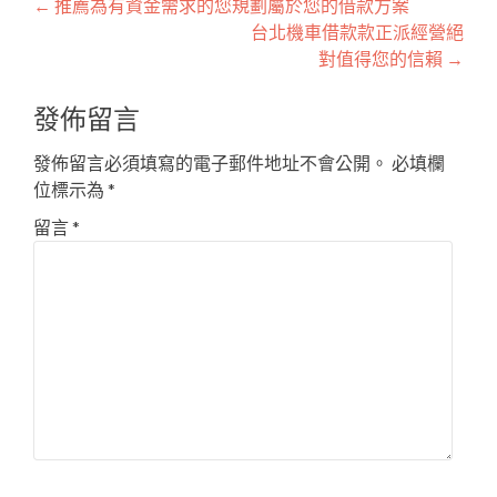
文
←
推薦為有資金需求的您規劃屬於您的借款方案
台北機車借款款正派經營絕
章
對值得您的信賴
→
導
發佈留言
覽
發佈留言必須填寫的電子郵件地址不會公開。
必填欄
位標示為
*
留言
*