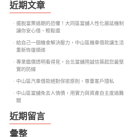
鍵
近期文章
字:
擺脫當票過期的恐懼！大同區當舖人性化展延機制
讓你安心借、輕鬆還
給自己一個機會解決壓力，中山區機車借款讓生活
重新恢復順遂
專業鑑價透明看得見，台北當舖用誠信築起您最堅
實的防線
中山區汽車借款絕對保密原則，尊重客戶隱私
中山區當舖免去人情債，用實力與資產自主度過難
關
近期留言
彙整