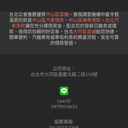
台北公會推薦優質
中山區當舖
，據我調查機構中最令我
滿意的就是
中山區汽車借款
、
中山區機車借款
、
台北汽
車借款
讓您充分運用資金，配合您的發薪日繳息或還
款，值得您信賴的好店家。台北
大同區當舖
給您快速、
簡單便利、汽機車免留車低利息的典當流程，安全可靠
的借款管道。
公司地址：
台北市大同區重慶北路二段150號
Line ID
0979555833
服務專線:
02-2523-2268