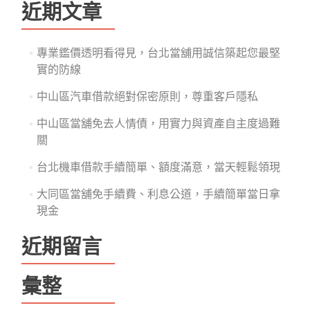
鍵
近期文章
字:
專業鑑價透明看得見，台北當舖用誠信築起您最堅
實的防線
中山區汽車借款絕對保密原則，尊重客戶隱私
中山區當舖免去人情債，用實力與資產自主度過難
關
台北機車借款手續簡單、額度滿意，當天輕鬆領現
大同區當舖免手續費、利息公道，手續簡單當日拿
現金
近期留言
彙整