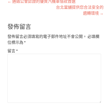
文
←
通過公會認證的優質汽機車借款首選
台北當舖提供您合法安全的
章
週轉環境
→
導
發佈留言
覽
發佈留言必須填寫的電子郵件地址不會公開。
必填欄
位標示為
*
留言
*