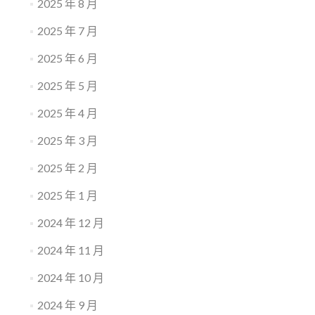
2025 年 8 月
2025 年 7 月
2025 年 6 月
2025 年 5 月
2025 年 4 月
2025 年 3 月
2025 年 2 月
2025 年 1 月
2024 年 12 月
2024 年 11 月
2024 年 10 月
2024 年 9 月