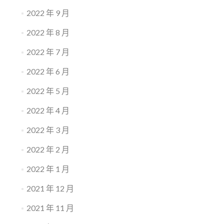
2022 年 9 月
2022 年 8 月
2022 年 7 月
2022 年 6 月
2022 年 5 月
2022 年 4 月
2022 年 3 月
2022 年 2 月
2022 年 1 月
2021 年 12 月
2021 年 11 月