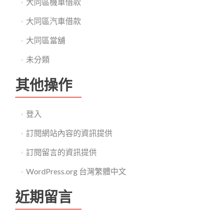
大同區機車借款
大同區汽車借款
大同區當舖
未分類
其他操作
登入
訂閱網站內容的資訊提供
訂閱留言的資訊提供
WordPress.org 台灣繁體中文
近期留言