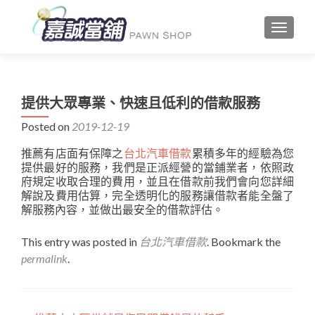
TOGGLE
提供大眾專業、快速且低利的借款服務
Posted on
2019-12-19
推薦有店面有保障之
台北汽車借款
累積多年的經驗為您
提供最好的服務，我們是正派經營的當鋪業者，依照政
府規定收取合理的費用，並且在借款前我們會向您詳細
解說及費用估算，完全透明化的服務讓借款者能全盤了
解服務內容，並做出最安全的借款評估。
This entry was posted in
台北汽車借款
. Bookmark the
permalink
.