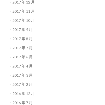
2017 年 12 月
2017 年 11 月
2017 年 10 月
2017 年 9 月
2017 年 8 月
2017 年 7 月
2017 年 6 月
2017 年 4 月
2017 年 3 月
2017 年 2 月
2016 年 12 月
2016 年 7 月