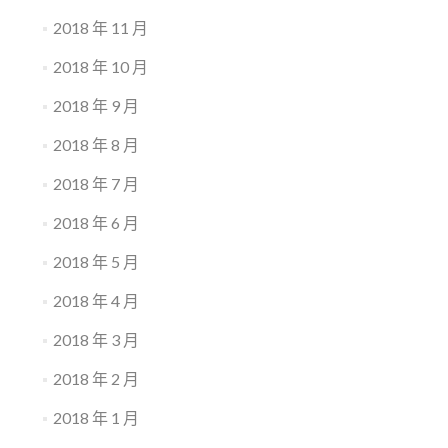
2018 年 11 月
2018 年 10 月
2018 年 9 月
2018 年 8 月
2018 年 7 月
2018 年 6 月
2018 年 5 月
2018 年 4 月
2018 年 3 月
2018 年 2 月
2018 年 1 月